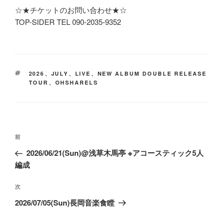
☆★チケットのお問い合わせ★☆
TOP-SIDER TEL 090-2035-9352
タ
2026
、
JULY
、
LIVE
、
NEW ALBUM DOUBLE RELEASE
グ
TOUR
、
OHSHARELS
投
前
前
稿
の
2026/06/21(Sun)@浅草木馬亭 ※アコースティック5人
ナ
投
編成
ビ
稿
ゲ
次
次
ー
の
2026/07/05(Sun)長岡音楽食瞠
投
シ