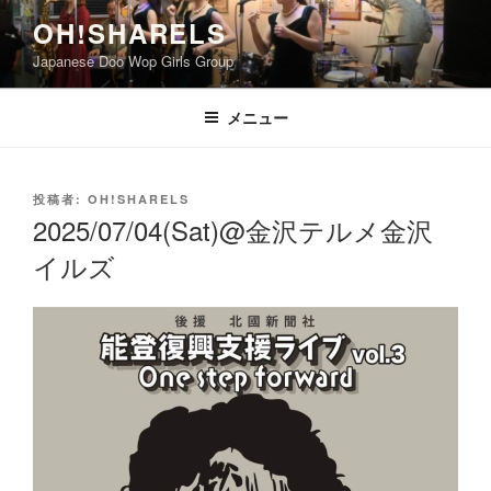
コ
OH!SHARELS
ン
Japanese Doo Wop Girls Group
テ
ン
ツ
メニュー
へ
ス
キ
投
投稿者:
OH!SHARELS
稿
ッ
2025/07/04(Sat)@金沢テルメ金沢
日:
プ
イルズ