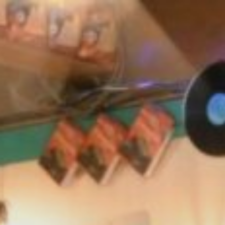
コ
ン
テ
ン
ツ
へ
ス
キ
ッ
プ