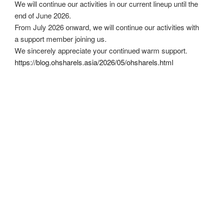
We will continue our activities in our current lineup until the
end of June 2026.
From July 2026 onward, we will continue our activities with
a support member joining us.
We sincerely appreciate your continued warm support.
https://blog.ohsharels.asia/2026/05/ohsharels.html
2026年5月
May, 2026
LIVE SCHEDULE
投
2026/09/27(Sun)@仙台REMEMBER
稿
日:
Tommy’s Bar & live! REMEMBER宮城県仙台市青葉区国
分町3-8-3 新産業ビルB1FTEL 022-224-
1965http://www.remember-1965.com/