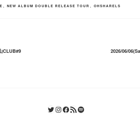
VE
、
NEW ALBUM DOUBLE RELEASE TOUR
、
OHSHARELS
郡山CLUB#9
2026/06/0
Twitter
Instagram
Facebook
RSS フィード
Spotify