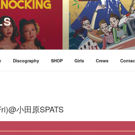
LS
y
Discography
SHOP
Girls
Crews
Contac
5(Fri)@小田原SPATS