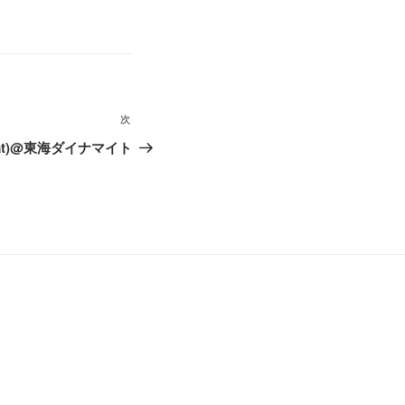
次
次
の
6(Sat)@東海ダイナマイト
投
稿