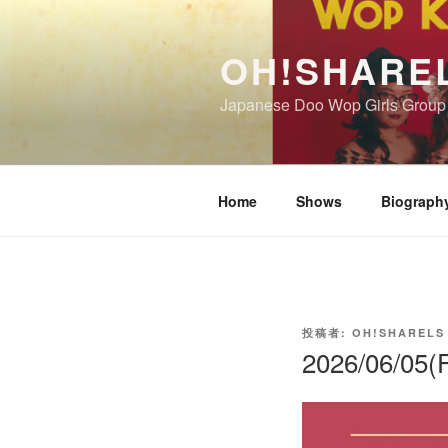
コ
ン
OH!SHARE
テ
ン
Japanese Doo Wop Girls Group
ツ
へ
ス
キ
Home
Shows
Biograph
ッ
プ
投
投稿者:
OH!SHARELS
稿
2026/06/0
日: