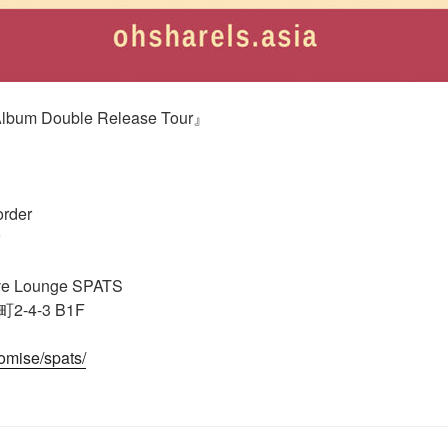
lbum Double Release Tour』
rder
ive Lounge SPATS
4-3 B1F
omise/spats/