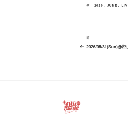
タ
2026
、
JUNE
、
LI
グ
投
前
前
稿
の
2026/05/31(Sun)@
投
ナ
稿
ビ
ゲ
ー
シ
ョ
ン