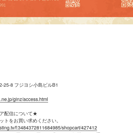
25-8 フジヨシ小島ビルB1
.ne.jp/ginz/access.html
ア配信について★
ットをお買い求めください。
casting.tv/f:3484372811684985/shopcart/427412