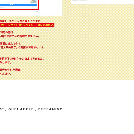
VE
、
OHSHARELS
、
STREAMING