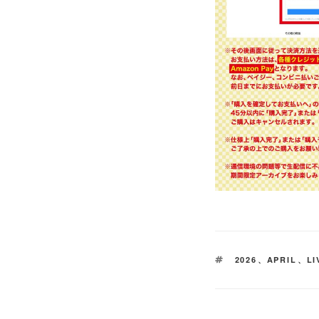
タ
2026
、
APRIL
、
LI
グ