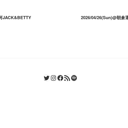
白河JACK&BETTY
2026/04/26(Sun)@朝倉
Twitter
Instagram
Facebook
RSS フィード
Spotify