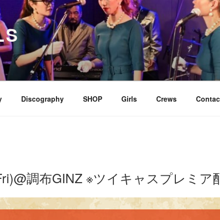
LS
y
Discography
SHOP
Girls
Crews
Contac
24(Fri)@調布GINZ ※ツイキャスプレミ