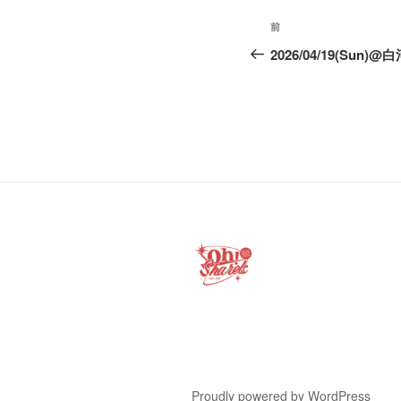
投
前
前
稿
の
2026/04/19(Sun)@
投
ナ
稿
ビ
ゲ
ー
シ
ョ
ン
Proudly powered by WordPress