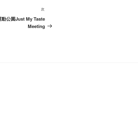
次
次
の
運動公園Just My Taste
投
Meeting
稿