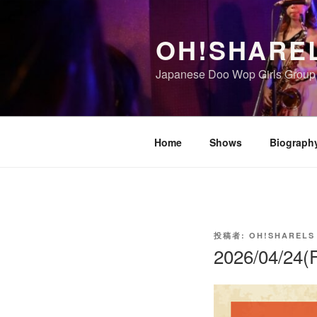
コ
ン
OH!SHARE
テ
ン
Japanese Doo Wop Girls Group
ツ
へ
ス
キ
Home
Shows
Biograph
ッ
プ
投
投稿者:
OH!SHARELS
稿
2026/04/
日: