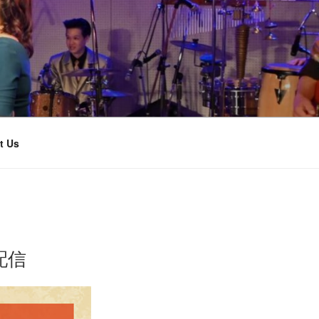
t Us
ア配信