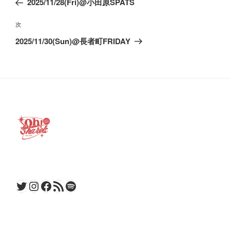
2025/11/28(Fri)@小田原SPATS
ナ
投
ビ
稿
次
次
ゲ
の
2025/11/30(Sun)@長者町FRIDAY
ー
投
稿
シ
ョ
ン
Twitter
Instagram
Facebook
RSS フィード
Spotify