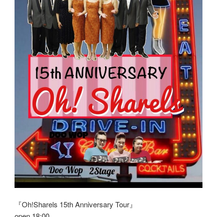
『Oh!Sharels 15th Anniversary Tour』
open 18:00