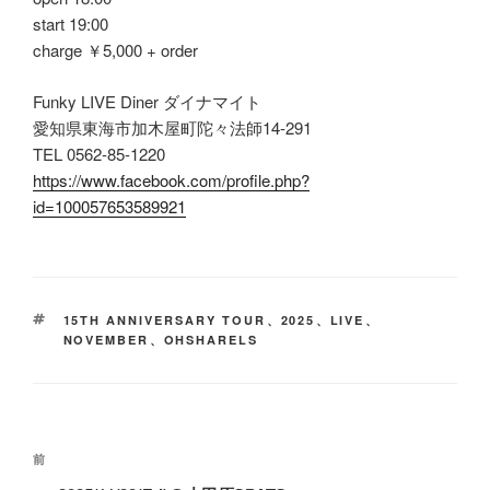
start 19:00
charge ￥5,000 + order
Funky LIVE Diner ダイナマイト
愛知県東海市加木屋町陀々法師14-291
TEL 0562-85-1220
https://www.facebook.com/profile.php?
id=100057653589921
タ
15TH ANNIVERSARY TOUR
、
2025
、
LIVE
、
グ
NOVEMBER
、
OHSHARELS
投
前
前
稿
の