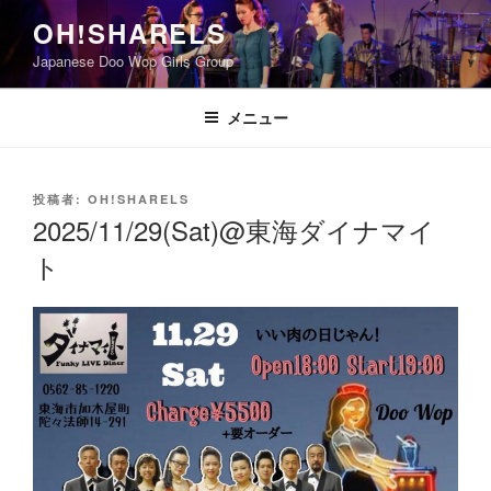
コ
OH!SHARELS
ン
Japanese Doo Wop Girls Group
テ
ン
ツ
メニュー
へ
ス
キ
投
投稿者:
OH!SHARELS
稿
ッ
2025/11/29(Sat)@東海ダイナマイ
日:
プ
ト