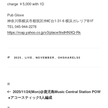
charge ￥5,000 with 1D
Pub Glove
神奈川県横浜市都筑区仲町台1-31-6 横浜ガレリアB1F
TEL 045-944-2278
https://map.yahoo.co.jp/v3/place/tlndHNXQ-Rk
タ
2025
、
LIVE
、
NOVEMBER
、
OHSHARELS5
グ
投
前
前
稿
の
2025/11/24(Mon)@鹿児島Music Central Station POW
ナ
投
※アコースティック5人編成
ビ
稿
次