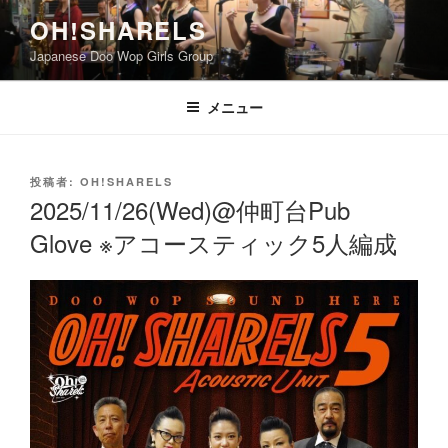
コ
OH!SHARELS
ン
Japanese Doo Wop Girls Group
テ
ン
ツ
メニュー
へ
ス
キ
投
投稿者:
OH!SHARELS
稿
ッ
2025/11/26(Wed)@仲町台Pub
日:
プ
Glove ※アコースティック5人編成