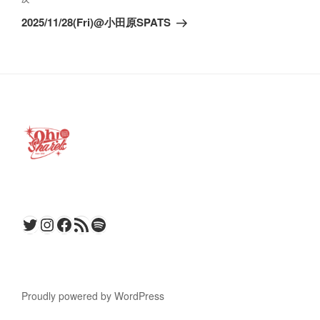
ゲ
次
ー
の
2025/11/28(Fri)@小田原SPATS
投
シ
稿
ョ
ン
Twitter
Instagram
Facebook
RSS フィード
Spotify
Proudly powered by WordPress