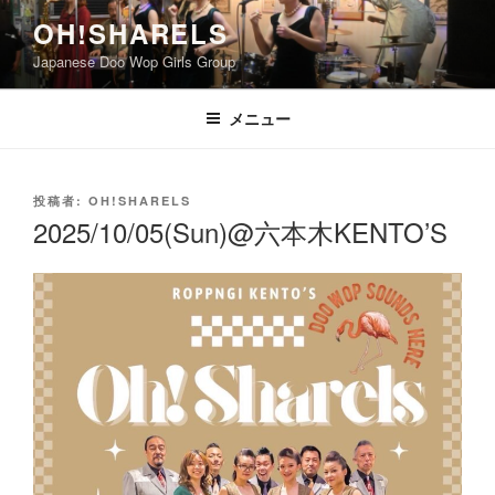
コ
OH!SHARELS
ン
Japanese Doo Wop Girls Group
テ
ン
ツ
メニュー
へ
ス
キ
投
投稿者:
OH!SHARELS
稿
ッ
2025/10/05(Sun)@六本木KENTO’S
日:
プ