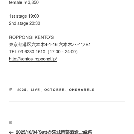
female ￥3,850
1st stage 19:00
2nd stage 20:30
ROPPONGI KENTO’S
東京都港区六本木4-1-16 六本木ハイツB1
TEL 03-6230-1610（17:00～24:00）
http://kentos-roppongi.jp/
タ
2025
、
LIVE
、
OCTOBER
、
OHSHARELS
グ
投
前
前
稿
の
2025/10/04(Sat)@茨城岡部酒造ご縁祭