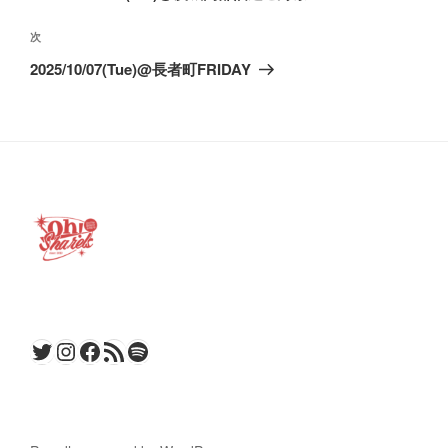
ナ
投
ビ
稿
次
次
ゲ
の
2025/10/07(Tue)@長者町FRIDAY
ー
投
稿
シ
ョ
ン
Twitter
Instagram
Facebook
RSS フィード
Spotify