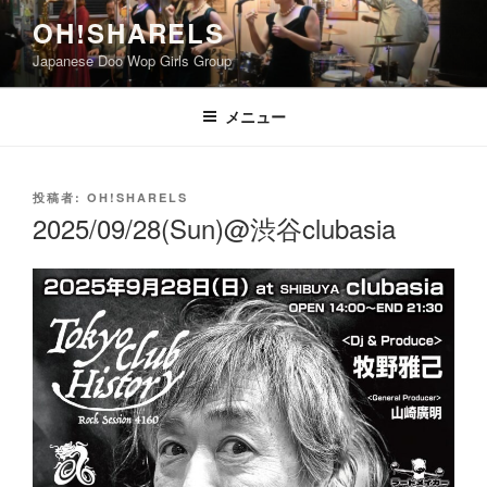
コ
OH!SHARELS
ン
Japanese Doo Wop Girls Group
テ
ン
ツ
メニュー
へ
ス
キ
投
投稿者:
OH!SHARELS
稿
ッ
2025/09/28(Sun)@渋谷clubasia
日:
プ