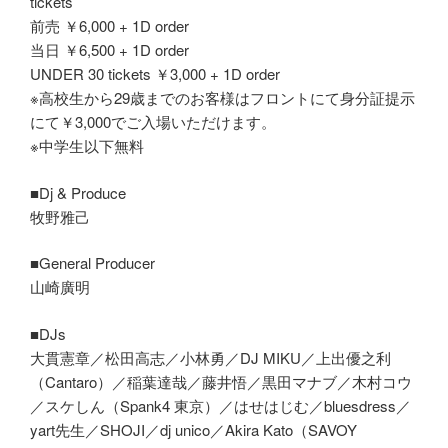
tickets
前売 ￥6,000 + 1D order
当日 ￥6,500 + 1D order
UNDER 30 tickets ￥3,000 + 1D order
※高校生から29歳までのお客様はフロントにて身分証提示
にて￥3,000でご入場いただけます。
※中学生以下無料
■Dj & Produce
牧野雅己
■General Producer
山崎廣明
■DJs
大貫憲章／松田高志／小林勇／DJ MIKU／上出優之利
（Cantaro）／稲葉達哉／藤井悟／黒田マナブ／木村コウ
／スケしん（Spank4 東京）／はせはじむ／bluesdress／
yart先生／SHOJI／dj unico／Akira Kato（SAVOY