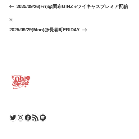
稿
の
2025/09/26(Fri)@調布GINZ ※ツイキャスプレミア配信
ナ
投
ビ
稿
次
次
ゲ
の
2025/09/29(Mon)@長者町FRIDAY
ー
投
稿
シ
ョ
ン
Twitter
Instagram
Facebook
RSS フィード
Spotify