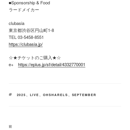
■Sponsorship & Food
ラードメイカー
clubasia
東京都渋谷区円山町1-8
TEL 03-5458-8551
https://clubasia.jp/
☆★チケットのご購入★☆
e+
https://eplus.jp/sf/detail/4332770001
タ
2025
、
LIVE
、
OHSHARELS
、
SEPTEMBER
グ
投
前
前