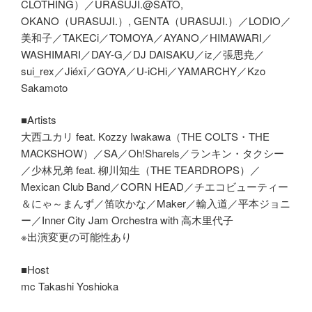
CLOTHING）／URASUJI.@SATO,
OKANO（URASUJI.）, GENTA（URASUJI.）／LODIO／
美和子／TAKECi／TOMOYA／AYANO／HIMAWARI／
WASHIMARI／DAY-G／DJ DAISAKU／iz／張思尭／
sui_rex／Jiéxī／GOYA／U-iCHi／YAMARCHY／Kzo
Sakamoto
■Artists
大西ユカリ feat. Kozzy Iwakawa（THE COLTS・THE
MACKSHOW）／SA／Oh!Sharels／ランキン・タクシー
／少林兄弟 feat. 柳川知生（THE TEARDROPS）／
Mexican Club Band／CORN HEAD／チエコビューティー
＆にゃ～まんず／笛吹かな／Maker／輸入道／平本ジョニ
ー／Inner City Jam Orchestra with 高木里代子
※出演変更の可能性あり
■Host
mc Takashi Yoshioka