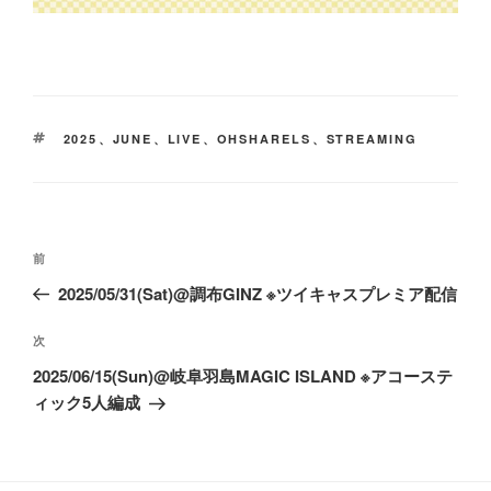
タ
2025
、
JUNE
、
LIVE
、
OHSHARELS
、
STREAMING
グ
投
前
前
稿
の
2025/05/31(Sat)@調布GINZ ※ツイキャスプレミア配信
ナ
投
ビ
稿
次
次
ゲ
の
2025/06/15(Sun)@岐阜羽島MAGIC ISLAND ※アコーステ
ー
投
ィック5人編成
稿
シ
ョ