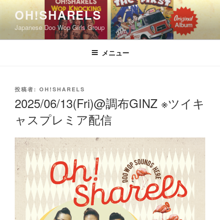
コ
OH!SHARELS
ン
Japanese Doo Wop Girls Group
テ
ン
ツ
メニュー
へ
ス
キ
投
投稿者:
OH!SHARELS
稿
ッ
2025/06/13(Fri)@調布GINZ ※ツイキ
日:
プ
ャスプレミア配信