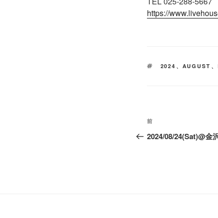
TEL ​025-288-5667
https://www.livehou
タ
2024
、
AUGUST
、
グ
投
前
前
稿
の
2024/08/24(Sat
投
ナ
稿
ビ
ゲ
ー