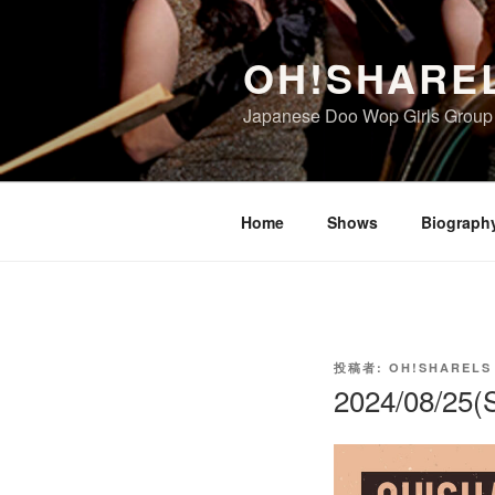
コ
ン
OH!SHARE
テ
ン
Japanese Doo Wop Girls Group
ツ
へ
ス
キ
Home
Shows
Biograph
ッ
プ
投
投稿者:
OH!SHARELS
稿
2024/08/2
日: