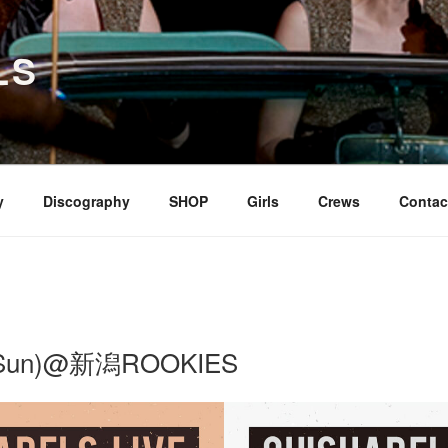
LS
y
Discography
SHOP
Girls
Crews
Contac
5(Sun)@新潟ROOKIES