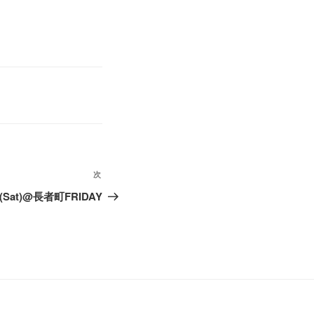
次
次
の
31(Sat)@長者町FRIDAY
投
稿