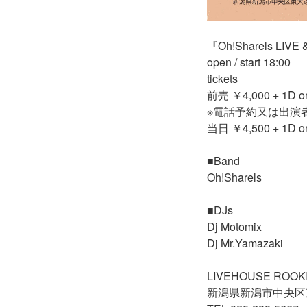
『Oh!Sharels LIVE & 
open / start 18:00
tickets
前売 ￥4,000 + 1D or
※電話予約又は出演
当日 ￥4,500 + 1D or
■Band
Oh!Sharels
■DJs
Dj Motomix
Dj Mr.Yamazaki
LIVEHOUSE ROOK
新潟県新潟市中央区東