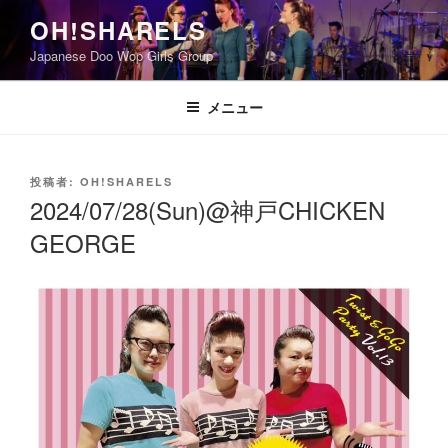
コ
OH!SHARELS
ン
Japanese Doo Wop Girls Group
テ
ン
ツ
メニュー
へ
ス
キ
投
投稿者:
OH!SHARELS
稿
ッ
2024/07/28(Sun)@神戸CHICKEN
日:
プ
GEORGE