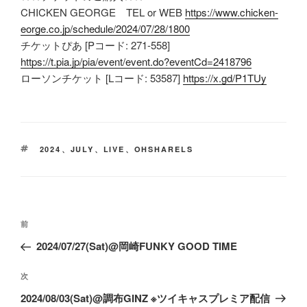
CHICKEN GEORGE TEL or WEB
https://www.chicken-
eorge.co.jp/schedule/2024/07/28/1800
チケットぴあ [Pコード: 271-558]
https://t.pia.jp/pia/event/event.do?eventCd=2418796
ローソンチケット [Lコード: 53587]
https://x.gd/P1TUy
タ
2024
、
JULY
、
LIVE
、
OHSHARELS
グ
投
前
前
稿
の
2024/07/27(Sat)@岡崎FUNKY GOOD TIME
ナ
投
ビ
稿
次
次
ゲ
の
2024/08/03(Sat)@調布GINZ ※ツイキャスプレミア配信