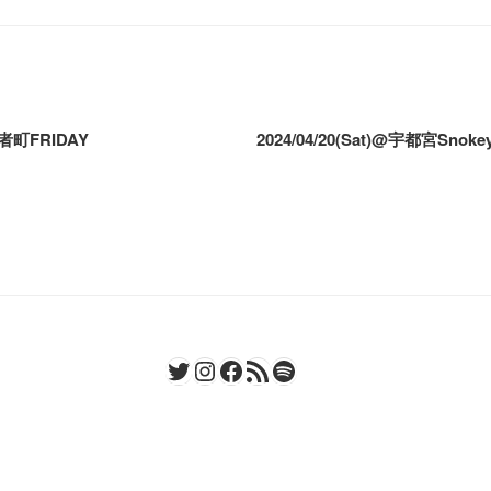
長者町FRIDAY
2024/04/20(Sat)@宇都宮Snok
Twitter
Instagram
Facebook
RSS フィード
Spotify