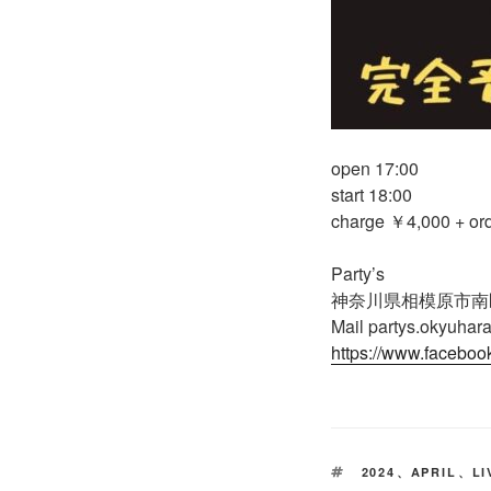
open 17:00
start 18:00
charge ￥4,000 + or
Party’s
神奈川県相模原市南区南
Mail partys.okyuha
https://www.faceboo
タ
2024
、
APRIL
、
LI
グ