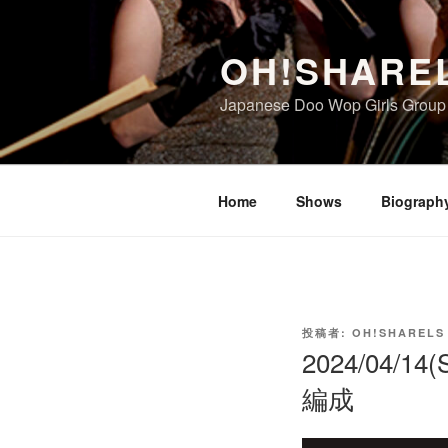
コ
ン
OH!SHARE
テ
ン
Japanese Doo Wop Girls Group
ツ
へ
ス
キ
Home
Shows
Biograph
ッ
プ
投
投稿者:
OH!SHARELS
稿
2024/04/
日:
編成