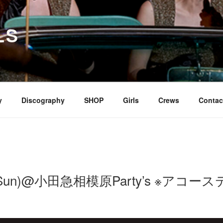
LS
y
Discography
SHOP
Girls
Crews
Contac
14(Sun)@小田急相模原Party’s ※アコ