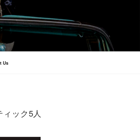
t Us
ースティック5人