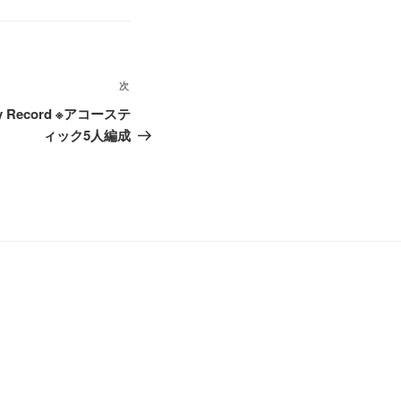
次
次
の
ey Record ※アコーステ
投
ィック5人編成
稿