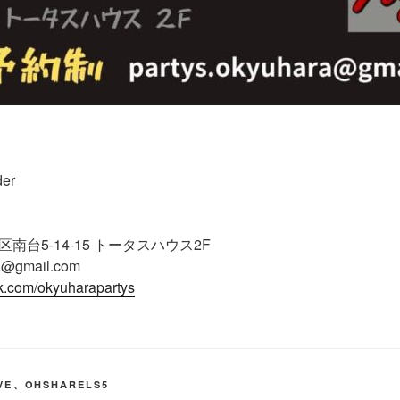
der
台5-14-15 トータスハウス2F
ra@gmail.com
k.com/okyuharapartys
VE
、
OHSHARELS5