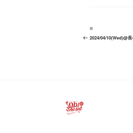
投
前
前
稿
の
2024/04/10(Wed)@
投
ナ
稿
ビ
ゲ
ー
シ
ョ
ン