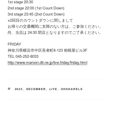
1st stage 20:30
2nd stage 22:00 (1st Count Down)
3rd stage 23:45 (2nd Count Down)
※2回目のカウントダウンに関しまして
お帰りの交通機関に支障のない方は、ご参加ください。
尚、当店は 24:30 閉店となりますのでご了承ください。
FRIDAY
神奈川県横浜市中区長者町8-123 相模屋ビル3F
TEL 045-252-8033
http://www.maroon.dti.ne.jp/live.friday/friday.html
タ
2023
、
DECEMBER
、
LIVE
、
OHSHARELS
グ
投