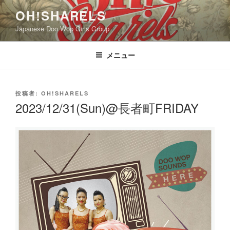
コ
OH!SHARELS
ン
Japanese Doo Wop Girls Group
テ
ン
ツ
メニュー
へ
ス
キ
投
投稿者:
OH!SHARELS
稿
ッ
2023/12/31(Sun)@長者町FRIDAY
日:
プ