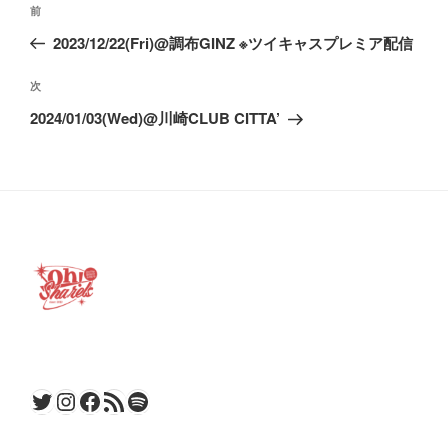
前
前
稿
の
2023/12/22(Fri)@調布GINZ ※ツイキャスプレミア配信
ナ
投
ビ
稿
次
次
ゲ
の
2024/01/03(Wed)@川崎CLUB CITTA’
ー
投
稿
シ
ョ
ン
Twitter
Instagram
Facebook
RSS フィード
Spotify