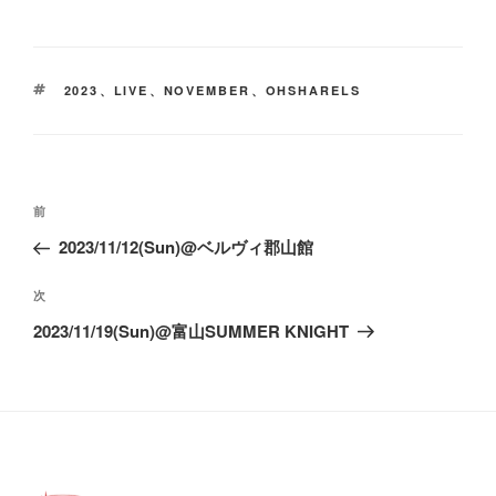
タ
2023
、
LIVE
、
NOVEMBER
、
OHSHARELS
グ
投
前
前
稿
の
2023/11/12(Sun)@ベルヴィ郡山館
ナ
投
ビ
稿
次
次
ゲ
の
2023/11/19(Sun)@富山SUMMER KNIGHT
ー
投
稿
シ
ョ
ン