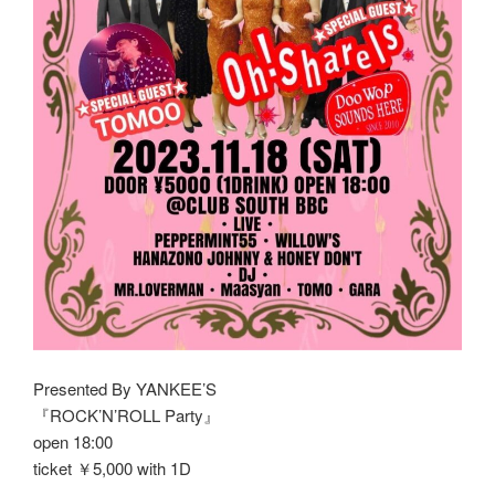
Presented By YANKEE’S
『ROCK’N’ROLL Party』
open 18:00
ticket ￥5,000 with 1D