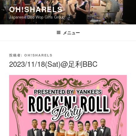
コ
OH!SHARELS
ン
Japanese Doo Wop Girls Group
テ
ン
ツ
メニュー
へ
ス
キ
投
投稿者:
OH!SHARELS
稿
ッ
2023/11/18(Sat)@足利BBC
日:
プ