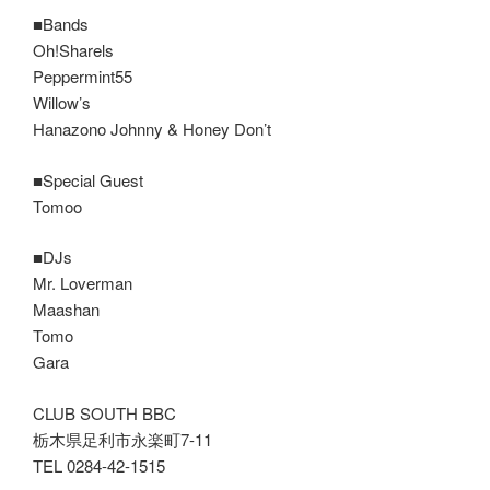
■Bands
Oh!Sharels
Peppermint55
Willow’s
Hanazono Johnny & Honey Don’t
■Special Guest
Tomoo
■DJs
Mr. Loverman
Maashan
Tomo
Gara
CLUB SOUTH BBC
栃木県足利市永楽町7-11
TEL 0284-42-1515