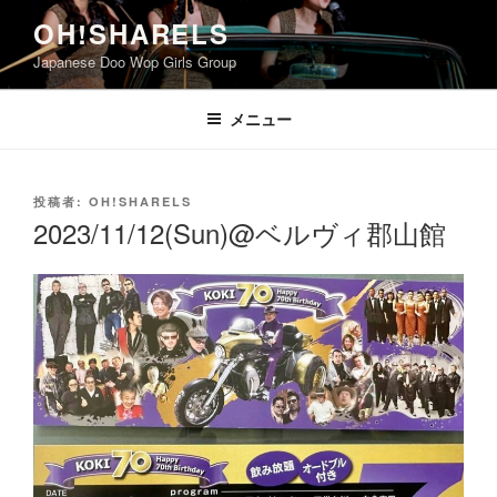
コ
OH!SHARELS
ン
Japanese Doo Wop Girls Group
テ
ン
ツ
メニュー
へ
ス
キ
投
投稿者:
OH!SHARELS
稿
ッ
2023/11/12(Sun)@ベルヴィ郡山館
日:
プ