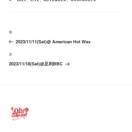
グ
投
前
前
稿
の
2023/11/11(Sat)@ American Hot Wax
ナ
投
ビ
稿
次
次
ゲ
の
2023/11/18(Sat)@足利BBC
ー
投
稿
シ
ョ
ン