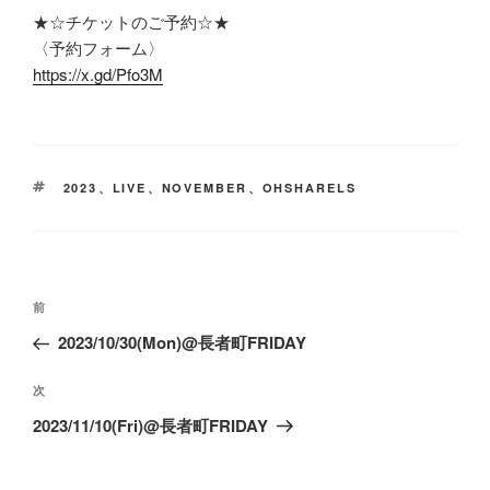
★☆チケットのご予約☆★
〈予約フォーム〉
https://x.gd/Pfo3M
タ
2023
、
LIVE
、
NOVEMBER
、
OHSHARELS
グ
投
前
前
稿
の
2023/10/30(Mon)@長者町FRIDAY
ナ
投
ビ
稿
次
次
ゲ
の
2023/11/10(Fri)@長者町FRIDAY
ー
投
稿
シ