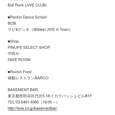
Bull Rock (JIVE CLUB)
■Rockin Dance School
BOB
ラビ&ゲンキ（Wildest JIVE in Town）
■Shop
PINUPS SELECT SHOP
守田や
FAVE ROOM
■Rockin Food
移動レストランBARCO
BASEMENT BAR
東京都世田谷区代沢5-18-1 カラバッシュビルB1F
TEL 03-5481-6366（16:00～）
http://toos.co.jp/basementbar/