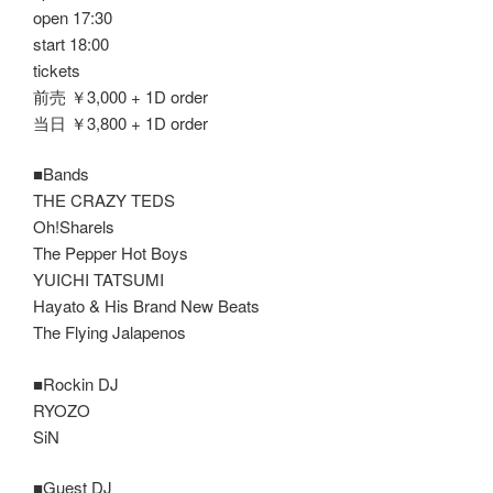
open 17:30
start 18:00
tickets
前売 ￥3,000 + 1D order
当日 ￥3,800 + 1D order
■Bands
THE CRAZY TEDS
Oh!Sharels
The Pepper Hot Boys
YUICHI TATSUMI
Hayato & His Brand New Beats
The Flying Jalapenos
■Rockin DJ
RYOZO
SiN
■Guest DJ