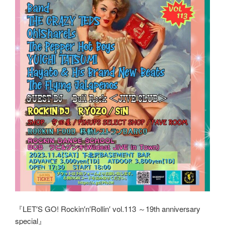
『LET′S GO! Rockin′n′Rollin′ vol.113 ～19th anniversary
special』