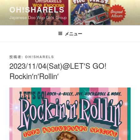
コ
OH!SHARELS
ン
Japanese Doo Wop Girls Group
テ
ン
ツ
メニュー
へ
ス
キ
投
投稿者:
OH!SHARELS
稿
ッ
2023/11/04(Sat)@LET′S GO!
日:
プ
Rockin′n′Rollin′