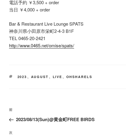
電話予約 ￥3,500 + order
当日 ￥4,000 + order
Bar & Restaurant Live Lounge SPATS
神奈川県小田原市栄町2-4-3 B1F
TEL 0465-20-2421
http://www.0465.net/omise/spats/
タ
2023
、
AUGUST
、
LIVE
、
OHSHARELS
グ
投
前
前
稿
の
2023/08/13(Sun)@黄金町FREE BIRDS
ナ
投
ビ
稿
次
次