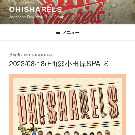
コ
OH!SHARELS
ン
Japanese Doo Wop Girls Group
テ
ン
ツ
メニュー
へ
ス
キ
投
投稿者:
OH!SHARELS
稿
ッ
2023/08/18(Fri)@小田原SPATS
日:
プ