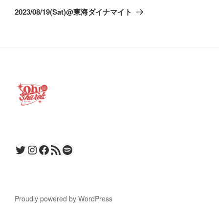
ゲ
の
2023/08/19(Sat)@東海ダイナマイト
ー
投
稿
シ
ョ
ン
Twitter
Instagram
Facebook
RSS フィード
Spotify
Proudly powered by WordPress